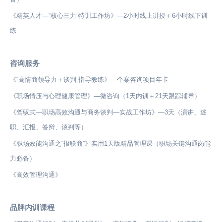
《精英人才—“核心三力”特训工作坊》—2小时线上讲授＋6小时线下训
练
咨询服务
《“高情商领导力＋谈判”指导教练》—个案咨询项目年卡
《职场情压与心理健康管理》—微咨询（1天内训＋21天跟踪辅导）
《驾驭式—职场高效沟通与商务谈判—实战工作坊》—3天（演讲、述
职、汇报、答辩、谈判等）
《职场效能沟通之“报联商”》实用1天版精品管理课（职场关键沟通岗能
力必备）
《高效管理沟通》
品牌内训课程