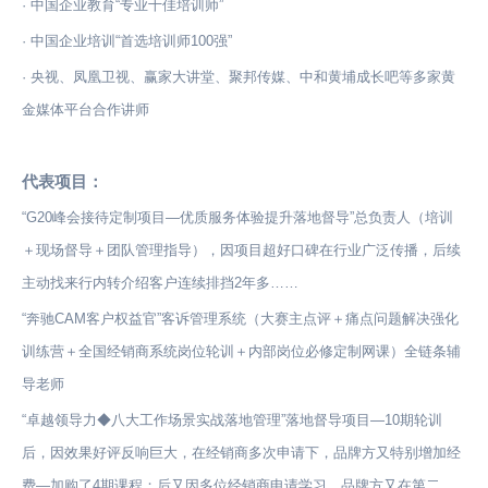
· 中国企业教育“专业十佳培训师”
· 中国企业培训“首选培训师100强”
· 央视、凤凰卫视、赢家大讲堂、聚邦传媒、中和黄埔成长吧等多家黄
金媒体平台合作讲师
代表项目：
“G20峰会接待定制项目—优质服务体验提升落地督导”总负责人（培训
＋现场督导＋团队管理指导），因项目超好口碑在行业广泛传播，后续
主动找来行内转介绍客户连续排挡2年多……
“奔驰CAM客户权益官”客诉管理系统（大赛主点评＋痛点问题解决强化
训练营＋全国经销商系统岗位轮训＋内部岗位必修定制网课）全链条辅
导老师
“卓越领导力◆八大工作场景实战落地管理”落地督导项目—10期轮训
后，因效果好评反响巨大，在经销商多次申请下，品牌方又特别增加经
费—加购了4期课程；后又因多位经销商申请学习，品牌方又在第二