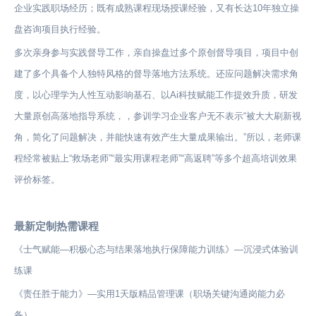
企业实践职场经历；既有成熟课程现场授课经验，又有长达10年独立操
盘咨询项目执行经验。
多次亲身参与实践督导工作，亲自操盘过多个原创督导项目，项目中创
建了多个具备个人独特风格的督导落地方法系统。还应问题解决需求角
度，以心理学为人性互动影响基石、以Ai科技赋能工作提效升质，研发
大量原创高落地指导系统，，参训学习企业客户无不表示“被大大刷新视
角，简化了问题解决，并能快速有效产生大量成果输出。”所以，老师课
程经常被贴上“救场老师”“最实用课程老师”“高返聘”等多个超高培训效果
评价标签。
最新定制热需课程
《士气赋能—积极心态与结果落地执行保障能力训练》—沉浸式体验训
练课
《责任胜于能力》—实用1天版精品管理课（职场关键沟通岗能力必
备）