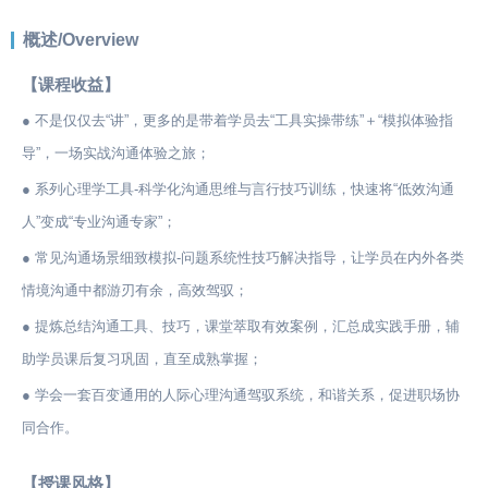
概述/Overview
【课程收益】
● 不是仅仅去“讲”，更多的是带着学员去“工具实操带练”＋“模拟体验指
导”，一场实战沟通体验之旅；
● 系列心理学工具-科学化沟通思维与言行技巧训练，快速将“低效沟通
人”变成“专业沟通专家”；
● 常见沟通场景细致模拟-问题系统性技巧解决指导，让学员在内外各类
情境沟通中都游刃有余，高效驾驭；
● 提炼总结沟通工具、技巧，课堂萃取有效案例，汇总成实践手册，辅
助学员课后复习巩固，直至成熟掌握；
● 学会一套百变通用的人际心理沟通驾驭系统，和谐关系，促进职场协
同合作。
【授课风格】