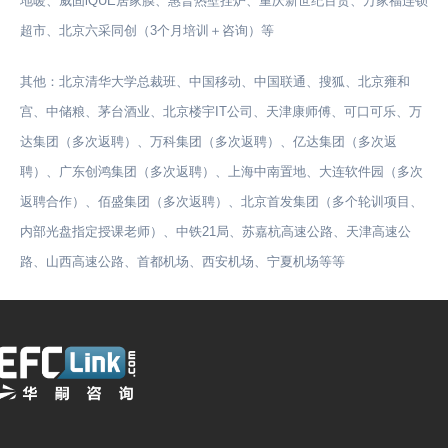
地暖、威固iQUE居家膜、惠普热壁挂炉、重庆新世纪百货、万家福连锁
超市、北京六采同创（3个月培训＋咨询）等
其他：北京清华大学总裁班、中国移动、中国联通、搜狐、北京雍和
宫、中储粮、茅台酒业、北京楼宇IT公司、天津康师傅、可口可乐、万
达集团（多次返聘）、万科集团（多次返聘）、亿达集团（多次返
聘）、广东创鸿集团（多次返聘）、上海中南置地、大连软件园（多次
返聘合作）、佰盛集团（多次返聘）、北京首发集团（多个轮训项目、
内部光盘指定授课老师）、中铁21局、苏嘉杭高速公路、天津高速公
路、山西高速公路、首都机场、西安机场、宁夏机场等等