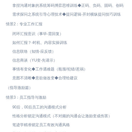
拿捏沟通对象的系统筹码博弈思维训练◆正码、负码、固码、创码
需求探问之系统引导心理技术◆提问逻辑-开封横纵提问技巧训练
情景2：专业工作汇报
闭环汇报意识（事毕-需回复）
如何汇报？-时机、内容实操训练
信息联络（知情-应反馈）
信息商谈（YU变-先请示）
事情有变化◆工作遇难题（瓶颈/犯错/惹祸）
意图不清晰◆意欲做改变◆合理给建议
（指导激励篇）
情景3：员工指导与激励
90后，00后员工的沟通模式分析
性格分析锁定沟通模式（不对频的沟通会让激励变成伤害）
笔迹学精准锁定员工有效沟通风格