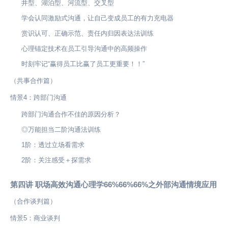
井型、湖泊型、河流型、交叉型
学会认同激励式沟通，让自己变成员工的有力充电器
赏识认可、正确示范、责任内归因表达法训练
心理锚定技术在员工引导沟通中的高频操作
时刻牢记“赢得员工比赢了员工更重要！！”
（共事合作篇）
情景4：跨部门沟通
跨部门沟通合作不佳的原因分析？
◎万能担当二阶沟通法训练
1阶：透过立场看需求
2阶：关注感受＋探需求
第四讲 职场高效沟通心理学66%66%66%之外部沟通情境应用
（合作谈判篇）
情景5：商业谈判