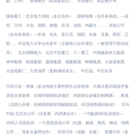
蒙、兰州）、莱商银行（轮训多批次）、兴业银行、保定银行等
煤电重工：北京电力党校（多次合作）、国家电网（合作多系统）—深
圳、兰州、大连、朝阳、旅顺、庄河、沈阳、内蒙古……、供电公司
（合作多系统）—长海、包头、普兰店、朝阳、长春、甘肃、西安、辽
阳……华北电力大学合作多年（甘肃电力合作项目、一般管理干部培训
等）、北京国网电力、北京中交重工、三一重工、中国煤炭科工集团、
神华集团、焦煤集团、盛源集团、城建集团、鞍钢集团、大连港集团、
大连造船厂、大庆油田（复购课程多次）、中石油、中石化等
汽车行业：奔驰（多次内部大赛外聘主点评老师、大赛决赛20强选手集
训营主讲老师、全国经销商轮训项目、内部岗位必修定制网课）、奥迪
（总部公开课、经销商营销管理赋能轮训、4S店销售顾问轮训）、宝马
中国.北京总公司（沙龙课、内训课合作）、一汽集团4年轮训项目—
1500人百批轮训、一汽系统其他公司（红旗、解放、模具、物流、招商
公司……等多次返聘合作）、丰田汽车（成都、长春）、凯翼汽车（多