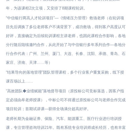
年，为该课程2次立项，又安排了8期课程轮训。
“中信银行两高人才轮训项目”—《情绪压力管理》救场老师（在轮训项
目先后调换了多位老师客户不满背景下，成功救场，得到客户高度认可
好评，直接确定为后续轮训课程主讲老师，也因此课程合作影响，各地
分行随后陆续邀约合作，从此开始了与中信银行多年系列合作—各地分
行合作代表：广州、兰州、厦门、大连、长春、沈阳、承德、青岛、石
家庄、济南、天津……等）
“结果导向的落地管理”团队管理课程，多个行业客户重复采购，线下授
课百场以上……
“高效团队◆业绩赋能”落地督导项目（原投标公司竞标落选，因客户指
定必须由牟老师授课），中标公司不得通过原投标公司与老师合作完成
项目轮训；首期试讲课—获得全场满分超高好评。
老师长期为金融证券、保险、汽车、能源重工、医疗行业进行培训授
课，专注管理咨询培训21年。既有系统专业培训师成长经历，也有丰富