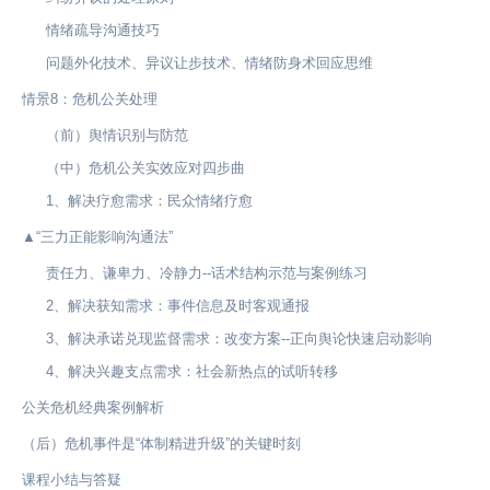
情绪疏导沟通技巧
问题外化技术、异议让步技术、情绪防身术回应思维
情景8：危机公关处理
（前）舆情识别与防范
（中）危机公关实效应对四步曲
1、解决疗愈需求：民众情绪疗愈
▲“三力正能影响沟通法”
责任力、谦卑力、冷静力--话术结构示范与案例练习
2、解决获知需求：事件信息及时客观通报
3、解决承诺兑现监督需求：改变方案--正向舆论快速启动影响
4、解决兴趣支点需求：社会新热点的试听转移
公关危机经典案例解析
（后）危机事件是“体制精进升级”的关键时刻
课程小结与答疑