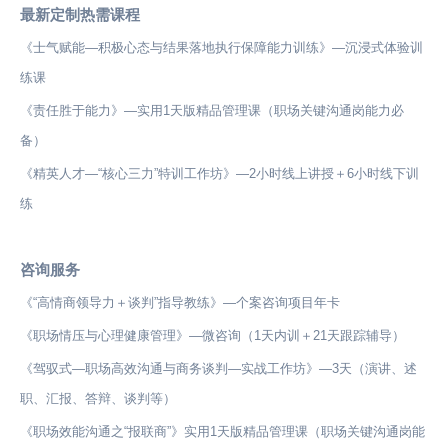
最新定制热需课程
《士气赋能—积极心态与结果落地执行保障能力训练》—沉浸式体验训
练课
《责任胜于能力》—实用1天版精品管理课（职场关键沟通岗能力必
备）
《精英人才—“核心三力”特训工作坊》—2小时线上讲授＋6小时线下训
练
咨询服务
《“高情商领导力＋谈判”指导教练》—个案咨询项目年卡
《职场情压与心理健康管理》—微咨询（1天内训＋21天跟踪辅导）
《驾驭式—职场高效沟通与商务谈判—实战工作坊》—3天（演讲、述
职、汇报、答辩、谈判等）
《职场效能沟通之“报联商”》实用1天版精品管理课（职场关键沟通岗能