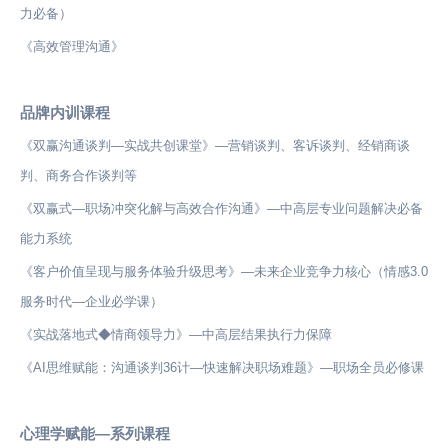
力必备）
《高效管理沟通》
品牌内训课程
《双赢沟通谈判—实战共创课堂》—营销谈判、客诉谈判、经销商谈
判、商务合作谈判等
《双赢式—职场冲突化解与高效合作沟通》—中高层专业问题解决必备
能力系统
《客户价值呈现与服务体验升级思考》—未来企业竞争力核心（情感3.0
服务时代—企业必学课）
《实战落地式◆情商领导力》—中高层结果执行力保障
《AI思维赋能：沟通谈判36计—快速解决职场难题》—职场全员必修课
心理学赋能—系列课程