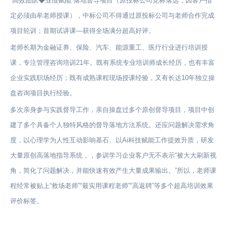
“高效团队◆业绩赋能”落地督导项目（原投标公司竞标落选，因客户指
定必须由牟老师授课），中标公司不得通过原投标公司与老师合作完成
项目轮训；首期试讲课—获得全场满分超高好评。
老师长期为金融证券、保险、汽车、能源重工、医疗行业进行培训授
课，专注管理咨询培训21年。既有系统专业培训师成长经历，也有丰富
企业实践职场经历；既有成熟课程现场授课经验，又有长达10年独立操
盘咨询项目执行经验。
多次亲身参与实践督导工作，亲自操盘过多个原创督导项目，项目中创
建了多个具备个人独特风格的督导落地方法系统。还应问题解决需求角
度，以心理学为人性互动影响基石、以Ai科技赋能工作提效升质，研发
大量原创高落地指导系统，，参训学习企业客户无不表示“被大大刷新视
角，简化了问题解决，并能快速有效产生大量成果输出。”所以，老师课
程经常被贴上“救场老师”“最实用课程老师”“高返聘”等多个超高培训效果
评价标签。