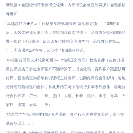
训练营＋全国经销商系统岗位轮训＋内部岗位必修定制网课）全链条辅
导老师
“卓越领导力◆八大工作场景实战落地管理”落地督导项目—10期轮训
后，因效果好评反响巨大，在经销商多次申请下，品牌方又特别增加经
费—加购了4期课程；后又因多位经销商申请学习，品牌方又在第二
年，为该课程2次立项，又安排了8期课程轮训。
“中信银行两高人才轮训项目”—《情绪压力管理》救场老师（在轮训项
目先后调换了多位老师客户不满背景下，成功救场，得到客户高度认可
好评，直接确定为后续轮训课程主讲老师，也因此课程合作影响，各地
分行随后陆续邀约合作，从此开始了与中信银行多年系列合作—各地分
行合作代表：广州、兰州、厦门、大连、长春、沈阳、承德、青岛、石
家庄、济南、天津……等）
“结果导向的落地管理”团队管理课程，多个行业客户重复采购，线下授
课百场以上……