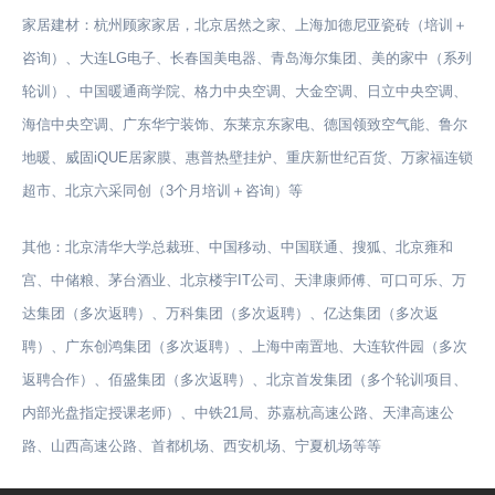
家居建材：杭州顾家家居，北京居然之家、上海加德尼亚瓷砖（培训＋
咨询）、大连LG电子、长春国美电器、青岛海尔集团、美的家中（系列
轮训）、中国暖通商学院、格力中央空调、大金空调、日立中央空调、
海信中央空调、广东华宁装饰、东莱京东家电、德国领致空气能、鲁尔
地暖、威固iQUE居家膜、惠普热壁挂炉、重庆新世纪百货、万家福连锁
超市、北京六采同创（3个月培训＋咨询）等
其他：北京清华大学总裁班、中国移动、中国联通、搜狐、北京雍和
宫、中储粮、茅台酒业、北京楼宇IT公司、天津康师傅、可口可乐、万
达集团（多次返聘）、万科集团（多次返聘）、亿达集团（多次返
聘）、广东创鸿集团（多次返聘）、上海中南置地、大连软件园（多次
返聘合作）、佰盛集团（多次返聘）、北京首发集团（多个轮训项目、
内部光盘指定授课老师）、中铁21局、苏嘉杭高速公路、天津高速公
路、山西高速公路、首都机场、西安机场、宁夏机场等等